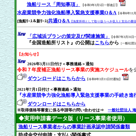
漁船リース「周知事項」
【令和3年3月5日一部改訂】
水産業競争力強化漁船導入緊急支援事業Q＆A
【令和6年11
共通Q＆A
[漁船ﾘｰｽ＆新ﾘｰｽ]
【漁業所得として取り扱うべき収入と支出の費
「広域浜プランの策定及び関連施策」
【令和7年3月31
『全国造船所リスト』の公開は
こちら
から
［一般社団
【お知らせ】
2026年3月11日付け＜事務連絡＞通知
令和７年度補正漁船リース事業の実施スケジュール
を
ダウンロードはこちらから
【令和8年3月11日付通知】
2021年7月1日付け＜事務連絡＞通知
『水産業競争力強化漁船導入緊急支援事業の手続き進
ダウンロードはこちらから
※取得価格等審査に係る申請等の問い合わせは⇒
一般社団法人 
◆実用申請書データ版（リース事業者使用）
漁船リース事業者からの事業計画承認申請関係書類
助成金交付申請・支払い関係書式