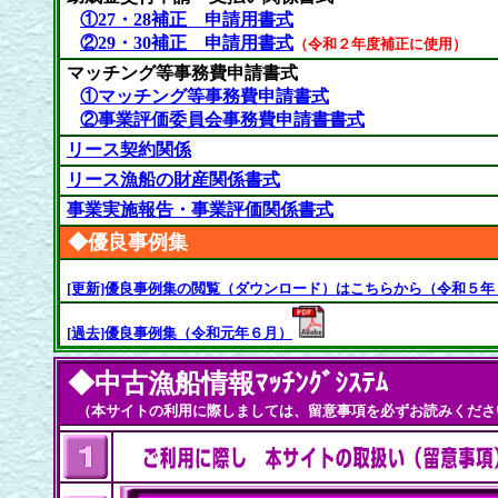
①27・28補正 申請用書式
②29・30補正 申請用書式
（令和２年度補正に使用）
マッチング等事務費申請書式
①マッチング等事務費申請書式
②事業評価委員会事務費申請書書式
リース契約関係
リース漁船の財産関係書式
事業実施報告・事業評価関係書式
◆優良事例集
[更新]優良事例集の閲覧（ダウンロード）はこちらから（令和５年
[過去]優良事例集（令和元年６月）
◆
中古漁船情報ﾏｯﾁﾝｸﾞｼｽﾃﾑ
（本サイトの利用に際しましては、留意事項を必ずお読みくださ