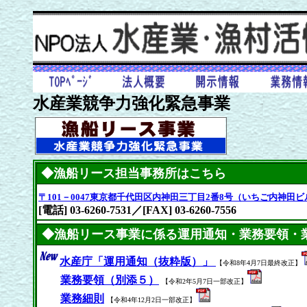
水産業競争力強化緊急事業
◆漁船リース担当事務所はこちら
〒101－0047東京都千代田区内神田三丁目2番8号（いちご内神田ビ
[電話] 03-6260-7531／[FAX] 03-6260-7556
◆漁船リース事業に係る運用通知・業務要領・
水産庁「運用通知（抜粋版）」
【令和8年4月7日最終改正】
業務要領（別添５）
【令和2年5月7日一部改正】
業務細則
【令和4年12月2日一部改正】