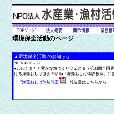
環境保全活動のページ
▲環境保全活動 のお知らせ
2013/10/26～27
●2013くまもと豊かな海づくりフェスタ（第33回全
ける海藻おしば協会の活動『海藻おしば体験教室』に
→『
海藻おしば体験教室
』報告書はこちらから