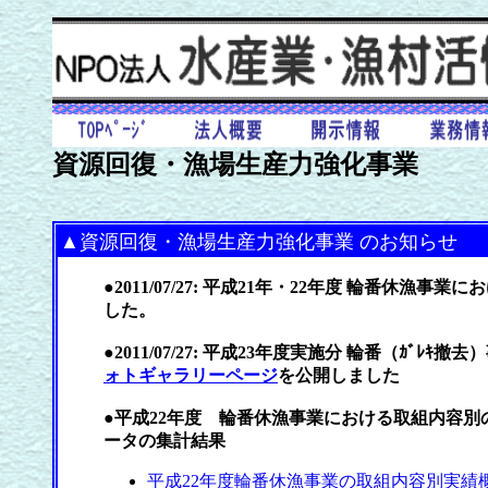
資源回復・漁場生産力強化事業
▲資源回復・漁場生産力強化事業 のお知らせ
●2011/07/27: 平成21年・22年度 輪番休漁事業に
した。
●2011/07/27: 平成23年度実施分 輪番（ｶﾞ
ォトギャラリーページ
を公開しました
●平成22年度 輪番休漁事業における取組内容
ータの集計結果
平成22年度輪番休漁事業の取組内容別実績