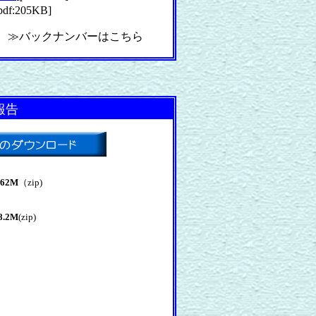
pdf:205KB]
≫バックナンバーはこちら
報告
.62M
（zip)
8.2M
(zip)