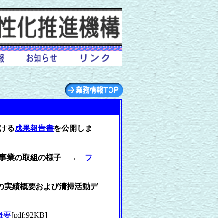
おける
成果報告書
を公開しま
ﾚｷ撤去）事業の取組の様子 →
フ
別の実績概要および清掃活動デ
概要
[pdf:92KB]