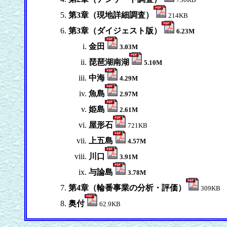
第3章（現地詳細調査）
214KB
第3章（ダイジェスト版）
6.23M
金田
3.03M
琵琶湖南湖
5.10M
中海
4.29M
魚島
2.97M
姫島
2.61M
屋形石
721KB
上五島
4.57M
川口
3.91M
与論島
3.78M
第4章（輪番事業の分析・評価）
309KB
奥付
62.9KB