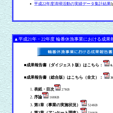
平成22年度清掃活動の実績データ集計結果
[
▲
平成21年・22年度 輪番休漁事業における成果
■成果報告書（ダイジェスト版）はこちら：
6
■成果報告書（総合版）はこちら（全文）：
3
表紙・目次
27KB
序論
168KB
第1章（事業の実施状況）
524KB
第2章（アンケート調査）
730KB