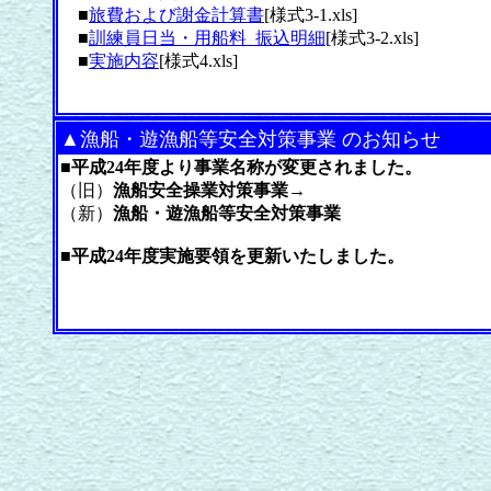
■
旅費および謝金計算書
[様式3-1.xls]
■
訓練員日当・用船料_振込明細
[様式3-2.xls]
■
実施内容
[様式4.xls]
▲漁船・遊漁船等安全対策事業 のお知らせ
■
平成24年度より事業名称が変更されました。
（旧）
漁船安全操業対策事業
→
（新）
漁船・遊漁船等安全対策事業
■平成24年度実施要領を更新いたしました。