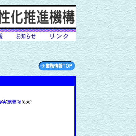
）
会実施要領
[doc]