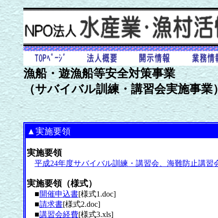
漁船・遊漁船等安全対策事業
（サバイバル訓練・講習会実施事業
▲実施要領
実施要領
平成24年度サバイバル訓練・講習会、海難防止講習
実施要領（様式）
■
開催申込書
[様式1.doc]
■
請求書
[様式2.doc]
■
講習会経費
[様式3.xls]