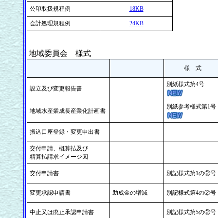
公印取扱規程例
18KB
会計処理規程例
24KB
地域委員会 様式
様 式
別紙様式第4号
設立及び変更報告書
別紙参考様式第1号
地域水産業成長産業化計画書
振込口座登録・変更申出書
交付申請、概算払及び
精算払請求イメージ図
交付申請書
別記様式第1の②号
変更承認申請書
助成金の増減
別記様式第4の②号
中止又は廃止承認申請書
別記様式第5の②号