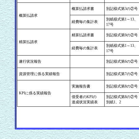
概算払請求書
別記様式第3の②号
概算払請求
別紙様式第1～13、
経費毎の集計表
17号
精算払請求書
別記様式第9の②号
精算払請求
別紙様式第1～13、
経費毎の集計表
17号
遂行状況報告
別記様式第6の②号
資源管理に係る実績報告
別記様式第7の②号
実施報告書
別記様式第8の②号
KPIに係る実績報告
借受者のKPIの
別記様式第8の②号
達成状況実績表
別紙1、2