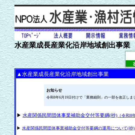
水産業成長産業化沿岸地域創出事業
▲
水産業成長産業化沿岸地域創出事業
お知らせ
令和8年6月19日付けで「業務細則」の一部を改正しま
▶
水産関係民間団体事業補助金交付等要綱(抄)
（令和8年
▶
水産関係民間団体事業補助金交付等要綱の運用について(抄