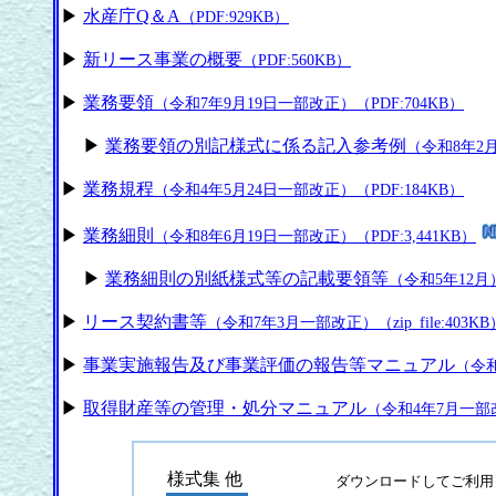
▶
水産庁Q＆A
（PDF:929KB）
▶
新リース事業の概要
（PDF:560KB）
▶
業務要領
（令和7年9月19日一部改正）（PDF:704KB）
▶
業務要領の別記様式に係る記入参考例
（令和8年2月
▶
業務規程
（令和4年5月24日一部改正）（PDF:184KB）
▶
業務細則
（令和8年6月19日一部改正）（PDF:3,441KB）
▶
業務細則の別紙様式等の記載要領等
（令和5年12月）
▶
リース契約書等
（令和7年3月一部改正）（zip_file:403KB
▶
事業実施報告及び事業評価の報告等マニュアル
（令和
▶
取得財産等の管理・処分マニュアル
（令和4年7月一部改正
様式集 他
ダウンロードしてご利用