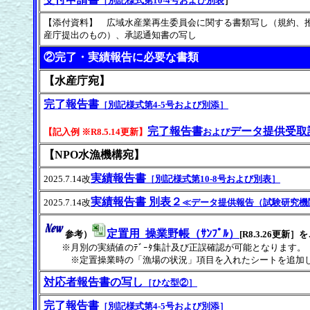
［別記様式第10-4号および別表
］
【添付資料】 広域水産業再生委員会に関する書類写し（規約、
産庁提出のもの）、承認通知書の写し
②完了・実績報告に必要な書類
【水産庁宛】
完了報告書
［別記様式第4-5号および別添］
完了報告書
データ提供受取
【記入例 ※R8.5.14更新】
および
【NPO水漁機構宛】
実績報告書
2025.7.14改
［別記様式第10-8号および別表］
実績報告書 別表２
2025.7.14改
≪データ提供報告（試験研究機
定置用_操業野帳（ｻﾝﾌﾟﾙ）
参考）
[R8.3.26更新］
を
※月別の実績値のﾃﾞｰﾀ集計及び正誤確認が可能となります。
※定置操業時の「漁場の状況」項目を入れたシートを追加しました
対応者報告書の写し
［ひな型②］
完了報告書
［別記様式第4-5号および別添］