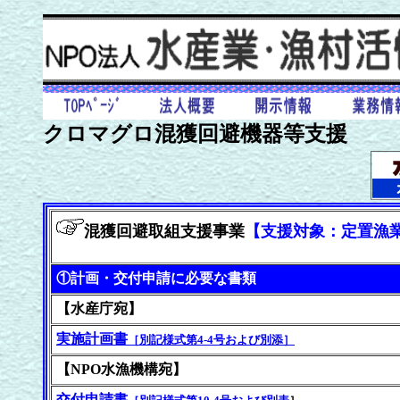
クロマグロ混獲回避機器等支援
混獲回避取組支援事業
【支援対象：定置漁
①計画・交付申請に必要な書類
【水産庁宛】
実施計画書
［別記様式第4-4号および別添］
【NPO水漁機構宛】
交付申請書